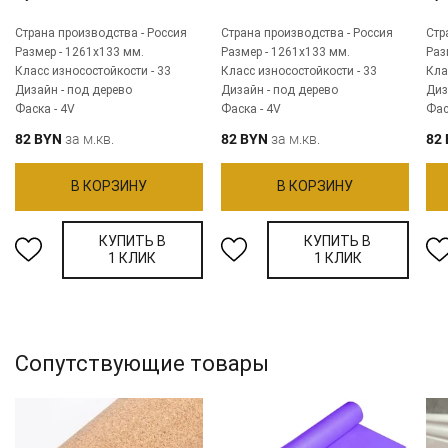
Страна производства - Россия
Страна производства - Россия
Стр
Размер - 1261х133 мм.
Размер - 1261х133 мм.
Раз
Класс износостойкости - 33
Класс износостойкости - 33
Кла
Дизайн - под дерево
Дизайн - под дерево
Диз
Фаска - 4V
Фаска - 4V
Фас
82 BYN
за м.кв.
82 BYN
за м.кв.
82
В КОРЗИНУ
В КОРЗИНУ
КУПИТЬ В
КУПИТЬ В
1 КЛИК
1 КЛИК
Сопутствующие товары