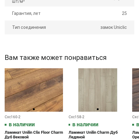
шт/м²
Гарантия, лет
25
Тип соединения
замок Uniclic
Вам также может понравиться
Cxc160-2
Cxc158-2
Cxc
в наличии
в наличии
в
Ламинат Unilin Clix Floor Charm
Ламинат Unilin Charm Дуб
Лам
Дуб Вековой
Ледяной
Оре