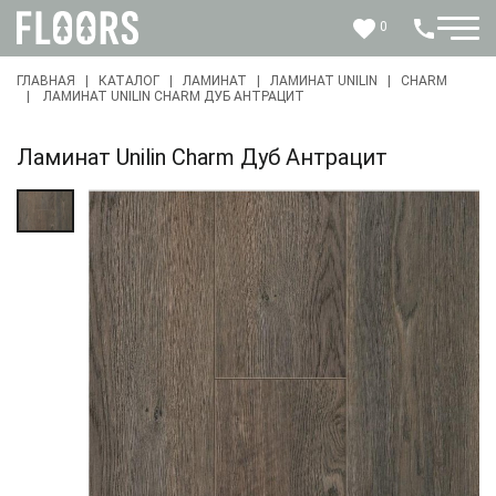
0
ГЛАВНАЯ
КАТАЛОГ
ЛАМИНАТ
ЛАМИНАТ UNILIN
CHARM
ЛАМИНАТ UNILIN CHARM ДУБ АНТРАЦИТ
КАТАЛОГ
Ламинат Unilin Charm Дуб Антрацит
О КОМПАНИИ
КОНТАКТЫ
АКЦИИ
+375 29 104 83 83
г. Минск, пр. Дзержинского 21