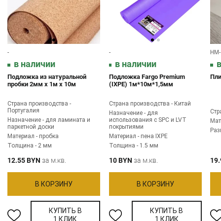
-
-
HM-
в наличии
в наличии
в
Подложка из натуральной
Подложка Fargo Premium
Пл
пробки 2мм х 1м х 10м
(IXPE) 1м*10м*1,5мм
Страна производства -
Страна производства - Китай
Португалия
Стр
Назначение - для
Назначение - для ламината и
использования с SPC и LVT
Мат
паркетной доски
покрытиями
Раз
Материал - пробка
Материал - пена IXPE
Толщина - 2 мм
Толщина - 1.5 мм
12.55 BYN
за м.кв.
10 BYN
за м.кв.
19
В КОРЗИНУ
В КОРЗИНУ
КУПИТЬ В
КУПИТЬ В
1 КЛИК
1 КЛИК