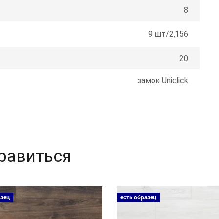
8
9 шт/2,156
20
замок Uniclick
равиться
азец
есть образец