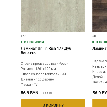
177
589
в наличии
в нал
Ламинат Unilin Rich 177 Дуб
Ламинат
Венетто
Страна п
Страна производства - Россия
Размер -
Размер - 1261х190 мм.
Класс из
Класс износостойкости - 33
Дизайн -
Дизайн - под дерево
Фаска - 
Фаска - 4V
56.9 BYN
за м.кв.
56.9 B
В КОРЗИНУ