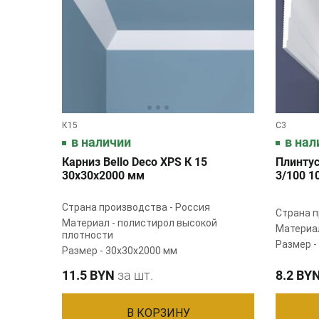
К15
C3
в наличии
в нал
Карниз Bello Deco XPS К 15
Плинтус
30х30х2000 мм
3/100 1
Страна производства - Россия
Страна п
Материал - полистирол высокой
Материал
плотности
Размер -
Размер - 30х30х2000 мм
11.5 BYN
за шт.
8.2 BY
В КОРЗИНУ