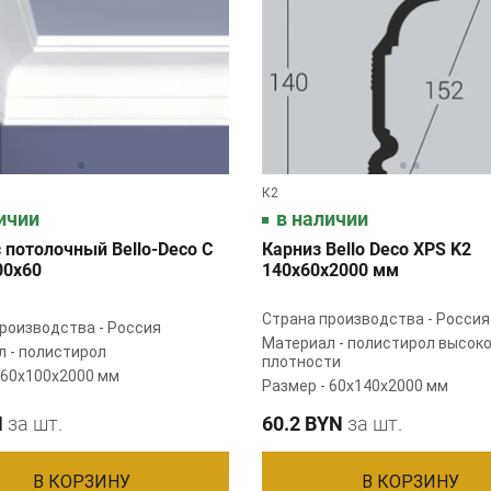
К2
ичии
в наличии
 потолочный Bellо-Deco С
Карниз Bello Deco XPS K2
00х60
140x60x2000 мм
Страна производства - Россия
роизводства - Россия
Материал - полистирол высок
 - полистирол
плотности
 60x100x2000 мм
Размер - 60х140х2000 мм
N
за шт.
60.2 BYN
за шт.
В КОРЗИНУ
В КОРЗИНУ