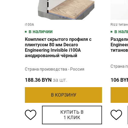
i100A
Rizz тита
в наличии
в нал
Комплект скрытого профиля с
Раздел
плинтусом 80 мм Decaro
Enginee
Engineering Invisible i100А
титано
анодированный чёрный
Страна п
Страна производства - Россия
188.36 BYN
за шт.
106 BY
В КОРЗИНУ
КУПИТЬ В
1 КЛИК