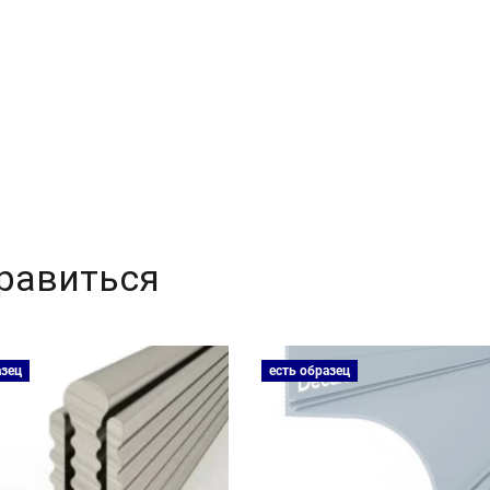
равиться
азец
есть образец