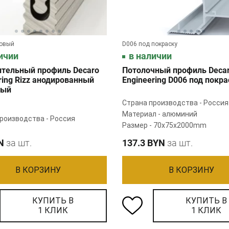
новый
D006 под покраску
ичии
в наличии
ительный профиль Decaro
Потолочный профиль Deca
ring Rizz анодированный
Engineering D006 под покра
вый
Страна производства - Россия
Материал - алюминий
роизводства - Россия
Размер - 70х75х2000mm
N
за шт.
137.3 BYN
за шт.
В КОРЗИНУ
В КОРЗИНУ
КУПИТЬ В
КУПИТЬ В
1 КЛИК
1 КЛИК